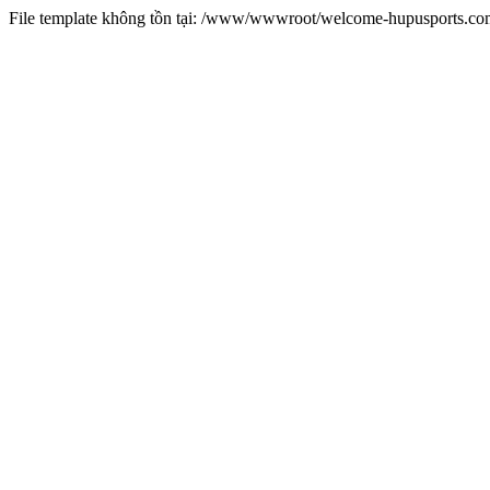
File template không tồn tại: /www/wwwroot/welcome-hupusports.