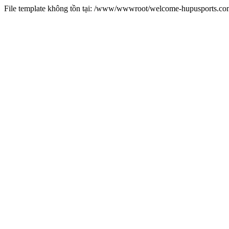
File template không tồn tại: /www/wwwroot/welcome-hupusports.