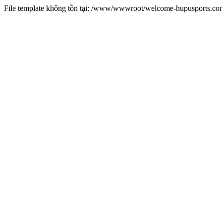
File template không tồn tại: /www/wwwroot/welcome-hupusports.