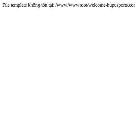
File template không tồn tại: /www/wwwroot/welcome-hupusports.