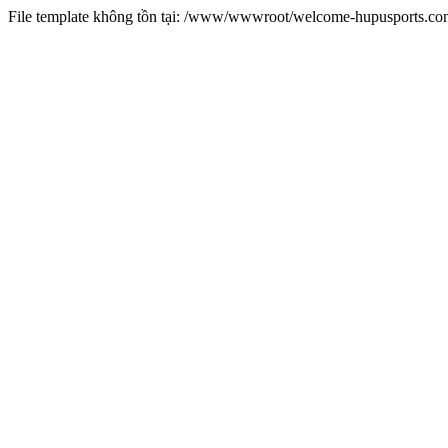
File template không tồn tại: /www/wwwroot/welcome-hupusports.