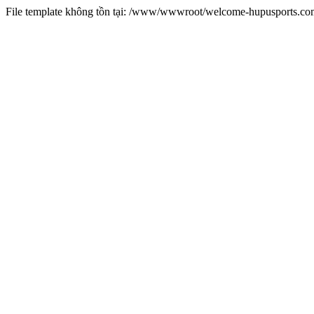
File template không tồn tại: /www/wwwroot/welcome-hupusports.