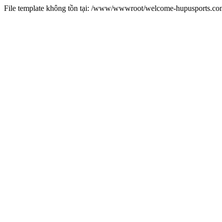
File template không tồn tại: /www/wwwroot/welcome-hupusports.