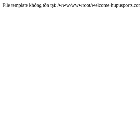
File template không tồn tại: /www/wwwroot/welcome-hupusports.