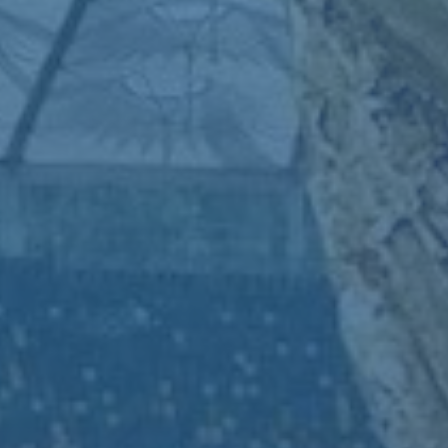
对于铁杆球迷来说