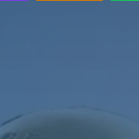
世界杯排名入口全网信息如何一键掌握
近“
世界杯排名入口
”就会悄然成为搜索热点之一。不少球迷在手
度找到最新积分形势小组出线情况以及各大洲预选赛的实时战况
闻有的是数据站还有的是旧内容混在一起真正能高效使用的权威
的词其实折射了当下球迷信息获取方式的变化也隐藏着平台如何
的逻辑。
理解世界杯排名入口的真实含义
排名入口”只是一条链接或一个网页地址但从使用场景来看它更像
网址是什么而是希望点开之后能在一个页面内看到自己真正关心
名出线形势射手榜赛程结果
等。因此这个概念可以理解为通往世
论是官网导航栏目手机端按钮还是搜索结果中的专题页都可以视