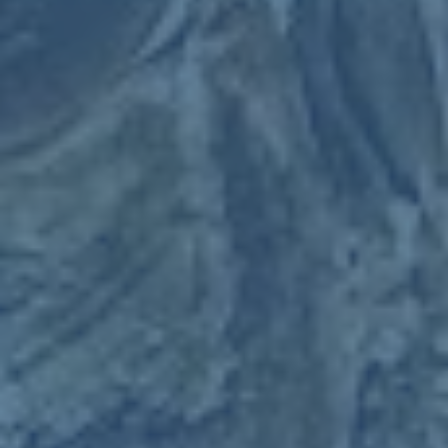
马卡预测马德里德比首发 不只是一份名单那么简单 在西班牙足球舆
论场中 这种预测往往会对球迷情绪甚至更衣室氛围产生微妙影响。
对于那些被预测为首发的球员而言 这是一种信任与认可 也可能形成
额外压力 对被预测为替补甚至无缘大名单的球员来说 则可能激发出
更多证明自己的动力。媒体视角与教练组真实计划之间 会存在一定
错位与博弈 而这种外部声音的存在 也构成了现代足球不可忽视的一
部分环境变量。
在某些赛季中 我们不难看到 预测中的绝对主角在正式比赛中反而被
按在替补席上 这既可能出自战术保密的考虑 也可能是教练对于训练
表现与对手应对方案的临时调整。马卡在关于本泽马缺阵 魔笛先发
的报道中 同样留下了空间 即强调这是基于当前伤病情况与战术趋势
做出的合理推断 而最终拍板权仍在教练手里。对于球迷来说 这种预
测更像是一种从战术视角解读比赛的入口 而非绝对结论。