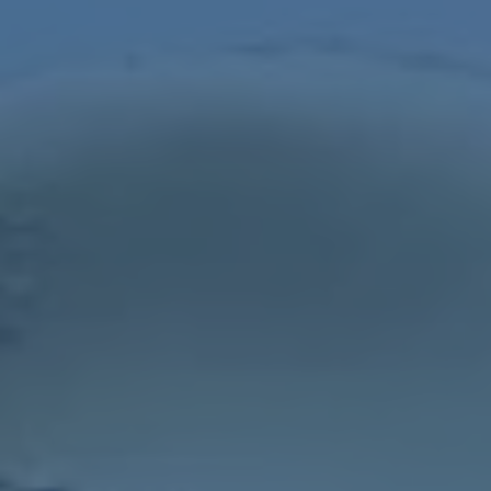
从简单的传中轰炸 转向更多地利用地面配合 渗透肋部空间。
在马卡给出的推演中 可能的解决方案包括 让边锋更加积极地内切 由
边后卫提供宽度 这样可以在对方禁区弧顶与肋部形成更多三角站位
利用魔笛的斜塞撕裂防线。与此同时 中场另一名具备远射能力的球
员也会成为重点选项 当马竞阵型收得过于靠后时 远射与二次进攻就
成了打破僵局的常见手段 这在以往多场德比中都有成功案例。马卡
的预测本身不是战术板 但通过首发人选的安排 已经在暗示皇马更倾
向用灵活多变的袭击方式 来替代单一的中锋支点模式。