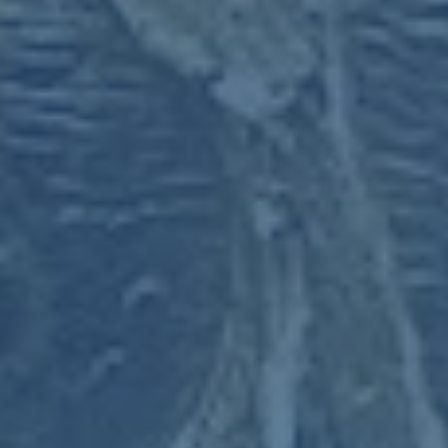
人物。
马竞视角下的针对性布置
从另一个角度看 马卡的预测首发同样会被马竞方面仔细研读 西蒙尼
一向善于针对对手的弱点做文章。既然本泽马缺阵 那么马竞在防守
层面可以更大胆地利用中后卫前顶甚至中场倒勾式盯防 把更多的防
守资源投向魔笛与边锋 通过密集的身体对抗与犯规战术来削弱皇马
的中场组织能力。
举个典型场景 如果马竞选择在中路密集布防 那么皇马很可能被迫把
球转移到边路 再通过传中寻找机会 但在缺乏强力中锋的条件下 这种
传中成功率势必受限 从而更符合马竞“诱导对手选择低效进攻方式”
的防守逻辑。正因为此 马卡在预测阵容时会强调边路球员需要具备
内切与传递的双重能力 而不是单纯依靠速度突破 只有这样 才有可能
在马竞防线身后撕出真正危险的空间。
媒体预测与更衣室博弈