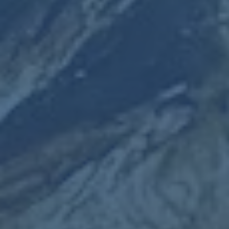
查看更多
上一篇
世界杯出线规则哪个平台好
下一篇
2026世界杯完整赛程
需求表单