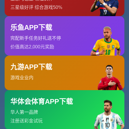
本泽马缺阵带来的战术空缺
过去几个赛季中，本泽马早已从辅助型前锋成长为皇马锋线的绝对
核心 不仅承担进球任务 更是串联前场进攻的重要枢纽。在马德里德
比这种高强度对抗中，他的拿球护球 牵扯防线与背身做墙作用格外
关键 一旦缺阵 首先受到冲击的就是皇马在进攻三区的节奏与稳定
性。马卡报在预测首发时强调 前场将不得不通过角色轮换来消化这
一空缺 这意味着边锋需要更多地向中路收缩 偏向伪九号或者双前锋
的变体形态 而中场球员也必须前插补位 承担部分终结任务。
从以往的德比案例来看 当皇马失去稳定支点时 很容易在上半场陷入
攻守脱节的局面 例如某些赛季的客战马竞 皇马在无中锋支点的情况
下 一度通过不停横向倒脚试图撕开防线 却被西蒙尼的高压逼抢反复
拦截 导致被动承压。本泽马的缺阵不仅是少了一名射手 更是少了一
条连接中后场与禁区的通路 这也是马卡报在分析时格外强调的风险
所在。
魔笛先发的深层含义