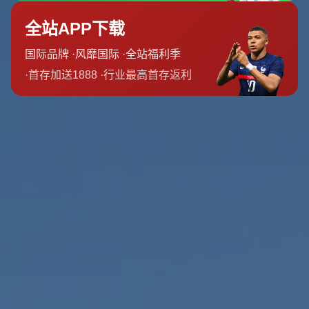
与本泽马缺席形成鲜明对比的 是马卡报给出的另一条关键信息 即莫
德里奇极有可能在这场马德里德比中首发亮相。作为球队多年的中
场旗帜 魔笛的登场并不仅仅是情怀或者资历的体现 更是对比赛整体
节奏的一次刻意掌控。尤其是在缺少传统中锋支点的背景下 莫德里
奇的视野与传球选择将直接决定皇马前场能否形成多点开花的局
面。
在许多高压对抗中 魔笛都扮演过“节拍器”的角色 当对手试图加快节
奏 通过逼抢迫使皇马失误时 他会主动回撤 接应中卫或者后腰脚下的
球 再通过一次转移或直塞 把球从密集区域送到空当 让队友有喘息甚
至反击的机会。马卡预测魔笛先发 也可被理解为教练组在面对马竞
高位逼抢体系时的一种预先布局 用经验与阅读比赛的能力 对冲体能
与对抗上的压力。
德比特质下的中场博弈
马德里德比从来不是单纯的进攻比拼 更像是一场围绕中场控制展开
的漫长拉锯 战术执行与心理承受力往往比单纯的个人能力更加重