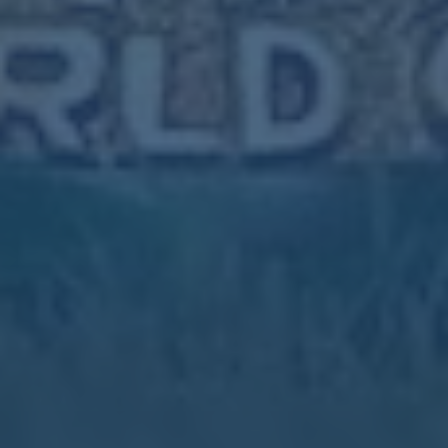
公司地址
河南省洛阳市孟津县城关镇
电话
022-6903080
邮箱
admin@welcome-hupusports.com