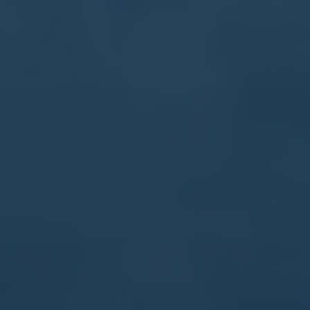
团队介绍
新闻资讯
联系我们
友情链接
友情链接
订阅
订阅