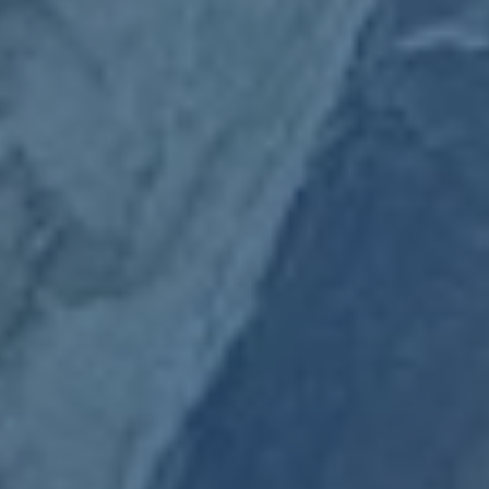
【官方指定平台】官方顶级竞技大厅，获取最新盘口赔率与极速在
线体验，大额无忧提款，请认准正版授权。
分享至：