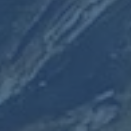
世界杯实时比分中国时间
世界杯实时比分中国时间的观赛节奏 当深夜的城市逐渐
安静下来，却仍有无数窗户透出微微灯光，那往往是球
迷守在屏幕前追逐世界杯实时比分的时刻。对于生活在
东八区的中国球迷来说，世界杯实时比分中国时间不仅