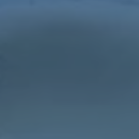
留出足够缓冲，以应对加时赛和点球大战的可能延长；对球队和教
练组来说，则要在平衡球员体能与心理承压能力的前提下，提前设
计加时与点球阶段的人员和时间分配策略。时间不只是一串数字，
更是战术和心理层面的隐形变量。
全球观赛时间带来的转播策略变化
2026世界杯将在北美进行，而北美与欧洲、亚洲处于不同的时区关
系之中。以欧洲为例，如果某些比赛在北美晚间开球，那么在欧洲
可能已接近凌晨；对东亚地区的球迷而言，则可能是上午或中午。
为了兼顾各大陆球迷的收视习惯，国际足联和转播方一般会用“重点
场次黄金时间”与“普通场次过渡时间”相结合的方式安排赛程。像巴
西、阿根廷、法国、德国等传统强队的小组赛对决，会尽量被安排
在能覆盖更多黄金收视时段的时间；而相对影响力稍弱的小组赛则
可能安排在时间上稍微“冷门”的窗口。比赛时间规则因此成为一种隐
性的商业杠杆，直接影响广告投放、赞助曝光以及赛事整体商业价
值。
案例分析 某一比赛日的时间结构推演