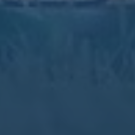
提交
公司地址
河南省洛阳市孟津县城关镇
电话
022-6903080
邮箱
admin@welcome-hupusports.com