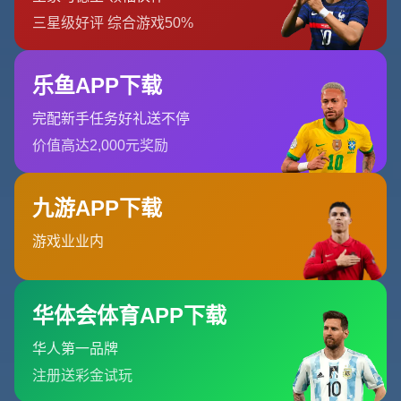
2026世界杯是首次从32队扩军到48队的世界杯，这意味着小组赛和
淘汰赛的总场次都会显著增加。为了在规定周期内完成更多场次，
比赛时间规则必须更加精细和系统。赛程日历将被紧密压缩，而在
一天之内安排多场比赛几乎是必然选择。官方会通过错峰开球的方
式，在同一日期内合理分散比赛时间段，如早场、午场、傍晚场和
晚场，尽量避免比赛之间严重重叠，同时保证全球主要电视市场能
在相对合适的时段观看重点对决。可以预见，比赛时间设置不仅会
兼顾北美本土观赛体验，也要最大程度满足欧洲、亚洲等传统足球
市场的收视需求。
多主办国时区下的时间协调
与以往世界杯相比，2026世界杯一个最大的结构性变化在于由美
国、加拿大、墨西哥三国共同承办。三国跨越多个时区，纽约、多
伦多与墨西哥城、洛杉矶所在的时区本身就存在差异，这让比赛时
间规则的制定更加复杂。官方通常会采用一种折中的处理方式——以
当地开球时间为主，同时统一公布对应的协调世界时以及部分关键
市场的参考时间。在三国办赛的背景下，一定会出现某些场次当地
是下午或晚上开球，而对欧洲或亚洲观众而言则是清晨或凌晨。如