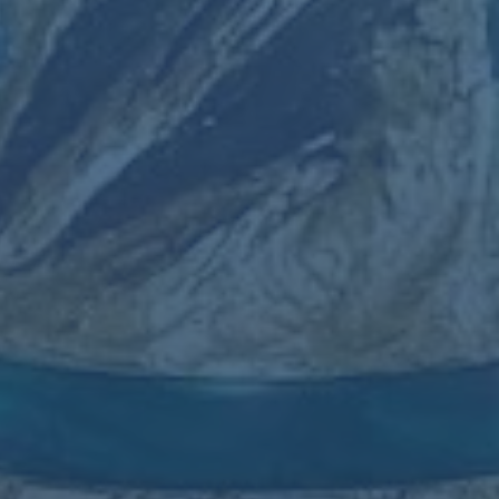
“最准的地方”不如尝试搭建一条属于自己的信息路径首先选择一
表现 盘路走势 进球分布时间段等然后订阅少量风格稳定的战
看上去冷门背后的战术原因接着再适当关注一到两个长期输出世
的分析过程和复盘逻辑而不是只盯着当天红黑最后结合自己的风
上限和总预算把世界杯当成一场长期的逻辑实践而不是短期的暴