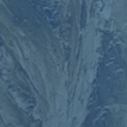
理性参与凡是带有强烈诱导消费倾向甚至鼓动借钱加注的内容都
从数据出发世界杯投注技巧的基础思路
要的是建立一个以数据和概率为基础的思考框架世界杯是杯赛赛
据仍然有相当参考价值例如在大小球选择上与其凭感觉猜比分不
攻防转换节奏和定位球威胁等因素综合判断在胜平负判断上可以结合
信息观察市场对于某场比赛的整体预期而不是单看某一个机构的数
许比较常见一旦进入淘汰赛尤其是加时和点球阶段结果的波动性极
忽视这一点
案例分析情绪化跟单的隐形成本
杯期间会加入所谓“高手交流群”群里每天都会有人晒战绩一连几
是想小注娱乐的球迷开始不断加大金额然而一旦遇到连续失利同
图挽回损失最终不仅前期盈利化为乌有还额外亏损严重从表面看似
步复盘会发现真正的问题在于用户根本没有形成自己的判断完全