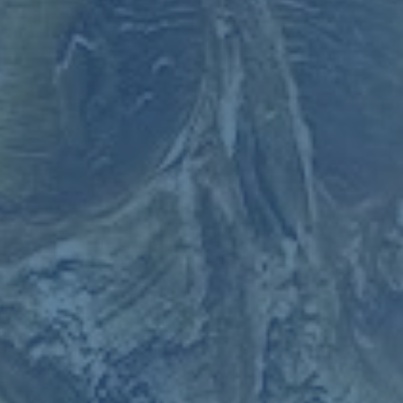
致将信息源分为四类 官方数据和权威统计 专业分析平台 媒体
界杯投注技巧哪里看更可靠可以优先从以下几个方向入手第一类
防守效率 球员出场时间 伤停情况等这些冷静的数字往往比情绪化
近十场比赛的预期进球值xG和实际进球数可以大致判断球队近期
是专业解说与战术分析这些内容一般会结合阵型风格 主教练临场
因素虽然不直接给出投注建议但能帮助你形成独立观点第三类是
 球员状态更新 突发伤病等这类信息的时效性很强在临场投注时尤
如何判断一个技巧内容是否值得参考
索“世界杯投注技巧哪里看”时会遇到五花八门的说法要做的不是
息可以从以下几个维度观察一是是否给出清晰的逻辑优质内容会
抢强度 体能储备 替补厚度和赛程密度等而不仅仅是一句“这队
真正负责任的分析者会反复强调结果存在波动并提醒合理控制投
和复盘如果一个账号只晒“红单”从不展示失败案例也不做复盘说