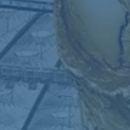
在所有渠道中可以大
间观点如果要问世
队过往战绩 进攻
例如通过比较两队
硬实力更足第二类
员在大赛中的心理
布会
当你在各类平台搜
的评估标准过滤信
一方例如依据球队逼
否敢于承认不确定
是是否有长期记录