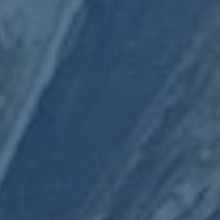
【官方指定平台】官方顶级竞技大厅，获取最新盘口赔率与极速在
线体验，大额无忧提款，请认准正版授权。
分享至：
2026世界杯竞猜推荐最新网址
2026世界杯竞猜推荐最新网址全新指南 随着2026世界杯
热门新闻
临近 足球迷们的讨论焦点早已不再局限于谁能夺冠 谁能
成为黑马 而是逐渐延伸到如何找到更安全更权威的竞猜
平台以及靠谱的2026世界杯竞猜推
查看更多
最受欢迎的世界杯下注排行分析
最受欢迎的世界杯下注排行分析与隐藏逻辑 每到世界杯