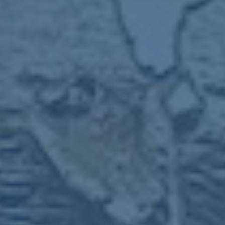
除了日期更要留意开球时间的调整版本。
小组赛阶段赛程更新的关键看点
扩军后的小组赛不只是简单增加场次，而是通过更精细的节奏安排
增强悬念与公平性。从更新版本的赛程结构来看，首轮小组赛将尽
量在较短时间内完成，以便形成第一轮积分与净胜球的“初步排名层
次”，为次轮对决制造故事线。例如，传统强队往往会在首轮迎战相
对实力较弱的球队，旨在通过一场大胜锁定主动权，而赛程安排也
会在同日搭配另一组强强对话，形成收视与讨论的双重高峰。在第
二轮与第三轮，小组内“强强对话”被集中放置在决定出线的时间窗口
中，使
小组赛末轮
的“生死战”集中上演。一些以防守见长、擅长打硬
仗的球队会针对这些关键时间段调整备战周期，而球迷则可以根据
更新的赛程表提前筛选出最具看点的连续对战日，进行有计划的追
更。
淘汰赛路径与晋级难度的赛程逻辑
当小组赛尘埃落定，淘汰赛的赛程更新将成为讨论焦点。由于参赛