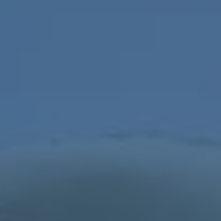
赛制扩军后的整体赛程框架
随着世界杯队伍扩军到四十八支，赛程结构不再是熟悉的三场小组
赛加淘汰赛的简单模式。根据当前公布与更新的信息，整届赛事将
围绕
小组赛阶段
与
大规模淘汰赛阶段
两大主线展开。小组赛整体上
仍将占据赛程的起始三周左右时间，首战对于每支球队的节奏影响
仍然被放大，而淘汰赛则将在密集赛程中逐步压缩，直至决赛周末
迎来高潮。从时间上看，本届世界杯完整赛程呈现出一种
“前密后更
密”
的观感，小组赛虽然场次增加，但通过多城市、多球场错峰开
球，使得球迷在同一日内可以跨时区连轴追看，而到了淘汰赛，从
十六强开始的高强度对决则让每一晚都可能成为“决赛级别”的夜晚。
多主办国格局下的赛程时间轴