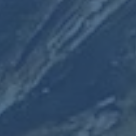
周期，无数球迷从“旁观者”瞬间变成“参与者”，除了激情
追球，世界杯下注更像是一种参与赛事、放大情绪的方
式。从热门玩法、盘口变化到数据分析，背后有
世界杯外围投注技巧与最新网址推荐
查看更多
世界杯外围投注技巧与最新网址推荐深度解析 每逢世界
杯，除了球迷之间对战术和球星的讨论之外，世界杯外
围也会成为热门话题。无论你是刚接触足球投注的新
揭秘世界杯盘口下载热门应用与平台
手，还是已经有一定经验的老手，如果缺乏系统的策略
和
揭秘世界杯盘口下载热门应用与平台 每逢世界杯临近
查看更多
“世界杯盘口下载”就会悄然成为搜索热词之一 各类热门
应用与平台层出不穷 有的主打数据分析 有的聚焦社区互
动 还有的直接提供盘口赔率与比分资讯 对不
查看更多