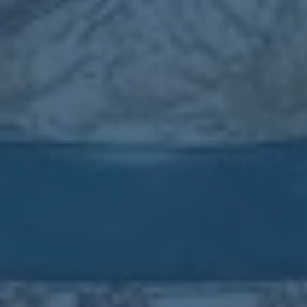
维尼修斯-若我离开皇马 那将是种族主义者的
胜利
需求表单