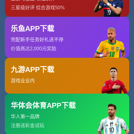
作为培养者与出售方 又不得不在情感之外拉回一条更现实的计算线
当阿斯等媒体强调多特优先考虑皇马时 外界的不满与争议 其实集中
在一句隐含的疑问上 球员究竟能在多大程度上决定自己的未来
不得不承认 从风格气质到球迷文化 贝林厄姆身上有很多与利物浦天
然贴合的元素 这名英格兰中场在多特展现出的强度 执行力与领袖气
质 很容易让人联想到安菲尔德过去那些充满激情的核心球员 在克洛
普的体系中 中场需要具备大范围覆盖 无球冲刺 抢断和向前输送的综
合能力 而贝林厄姆不仅能在高位逼抢中扮演第一道防线 还能在禁区
前沿通过直塞或前插完成致命一击 这样的特质 与利物浦长久以来塑
造的高节奏 压迫式打法 几乎是无缝对接
更深一层来看 贝林厄姆偏爱利物浦并不难理解 一方面 他从小熟悉的
是英格兰足球语境 对英超的关注远高于西甲 在这样的环境中 安菲尔
德的欧冠夜 以及红军逆转时的故事 早已被不断放大成一种近乎浪漫
的象征 另一方面 克洛普在德甲时期就是他的成长背景之一 多特出身
的球员 对这位教练的认同并非空穴来风 在外界报道中 球员对利物浦
的偏爱 往往被简化成一句感性选择 但实际上 这是战术适配 职业规划