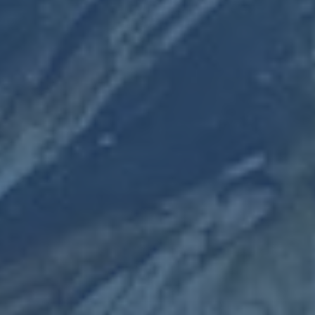
高清转播画面几乎同步上演，一边是绿茵场上节奏飞快
的攻防转换，另一边则是盘口水位的实时波动。很多人
盯着高清直播，却只看热闹不看门道，错过了盘口背后
世界杯滚球教程官方
查看更多
世界杯滚球教程官方实战指南 每逢世界杯这一全球顶级
足球盛宴到来时,无论是资深球迷还是普通观众,都会被比
赛的紧张气氛所裹挟。而在观赛方式不断升级的今天,不
少人开始关注一种更具互动感的玩法——世界杯
查看更多
上一篇
2026美加墨世界杯积分榜靠谱吗
下一篇