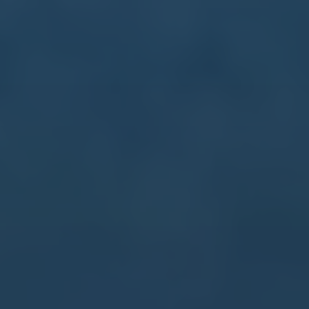
栏目导航
网站首页
关于我们
服务优势
团队介绍
新闻资讯
联系我们
友情链接
友情链接