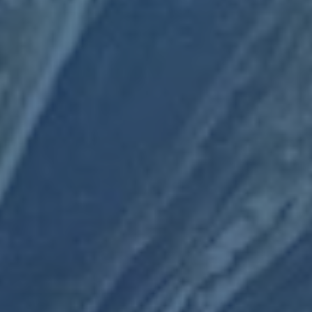
世界杯预测苹果热门 另类数据如何左右球迷选择 每逢世
界杯，还没等哨声响起，关于“谁能夺冠”的争论早已在
社交平台和数据应用里打响。不同于以往只盯着传统的
赔率和专家分析，如今越来越多的球迷开始把目光
查看更多
世界杯出线规则分析
世界杯出线规则分析与冷门背后的数学逻辑 每一届世界
杯的小组赛，都是一场关于积分 进球数 心理博弈的多线
战争。对球迷来说，最后一轮同时开球、解说员一边盯
着本场比分一边高呼“另一场又进球了”，这种紧
「深入分析世界杯盘口高清策略」
查看更多
深入分析世界杯盘口高清策略 每逢世界杯，盘口变化与