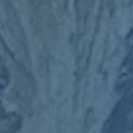
当然 我们也不能忽略球员个人心态的变化 即便一开始更偏向利物浦
在反复权衡后 贝林厄姆也可能意识到 皇马提供的舞台同样拥有巨大
吸引力 在伯纳乌 你面对的是另一种等级的压力和荣誉感 与其说这是
违背初衷 不如说是一个年轻球员在现实条件下做出的再选择 当外界
持续引用那句 更喜欢利物浦 时 其实忽略了一个前提 喜欢不代表最合
适 也不一定代表对职业生涯最有利
如果把这整个过程当作一个案例来分析 我们大致可以得出几个结论
首先 在现代足球语境中 俱乐部的出售优先级往往高于球员情感偏好
只要不触碰职业伦理的底线 管理层会倾向于选择报价更高 条件更稳
的平台 其次 球员意愿并非完全无力 但更多体现在细节谈判 与个人合
同层面 比如薪资结构 上场保证 战术定位等 最后 媒体报道的声音 包
括阿斯在内的西班牙媒体 对公众认知的塑造极强 有时为了强化某一
叙事 会将复杂博弈压缩成一句极具冲击力的标题 让人误以为这只是
简单的喜好被忽视