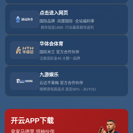
新闻资讯
阿斯-贝林厄姆更喜欢利物浦 但多
特优先将他卖给皇马
2026-06-17T01:30:18+08:00
转会市场从来不仅仅是数字游戏和战术选择 更像是一面折射现实的
镜子 将球员意愿 俱乐部立场 商业利益与足球理想交织在一起 阿斯
贝林厄姆更喜欢利物浦 但多特优先将他卖给皇马 这一话题之所以引
发争论 正因为它精准击中了现代足球最敏感的神经 当球员个人情感
与俱乐部整体利益不在同一条线上 时势究竟会推着谁做出妥协
如果把这桩潜在转会看作一道命题作文 那么贝林厄姆 利物浦 多特蒙
德 皇马四方 就像被放在同一张考卷上的不同问号 表面上是简单的选
择题 实际上却藏着多层博弈 在传闻中 贝林厄姆对利物浦的青睐 既有
成长轨迹上的情感投射 也有战术与性格层面的高度契合 但多特蒙德