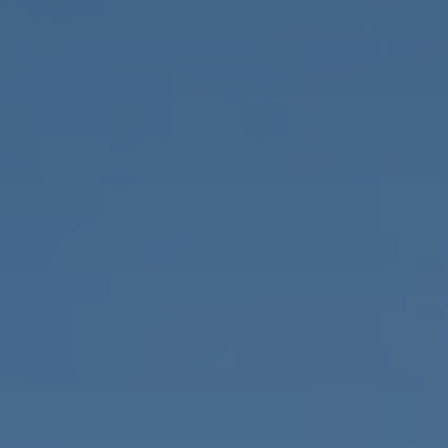
然而转会从不是单向度的美好故事 对多特蒙德来说 贝林厄姆并非免
费成长的天才 而是从伯明翰挖掘 培养 打磨 再送上世界舞台的系统工
程 在青训与交易能力早已成为俱乐部核心收益模式的当下 如何卖出
一个最高综合价值 才是管理层必须优先考虑的命题 当媒体报道称 多
特更倾向于将这位中场卖给皇马 而不是球员更中意的利物浦时 反映
的正是这种商业与竞技混合后的冷静判断
从财务角度 皇马通常能够给出更具竞争力的报价 无论是转会费 结构
性条款 还是与赞助 市场扩张相关的隐性价值 都要比预算更谨慎的利
物浦更具吸引力 对多特而言 卖给谁并不只取决于球员的偏好 而是报
价高低 支付方式 风险控制 合同附加条款的综合对比 更现实的问题是
在英超经济整体抬升 利物浦却仍然坚持财务平衡的情况下 想和皇马
这样敢于为关键拼图砸大钱的俱乐部正面比价 并不轻松
案例层面上 类似的情形并不罕见 当年库蒂尼奥强烈希望加盟巴萨 利
物浦最终在连续拒绝后选择放人 但那背后真正促成交易的 不是单纯