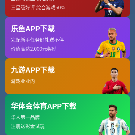
四年一度的世界杯向来是全球球迷的狂欢时刻，而“2026世界杯下注
教程热门”这个话题，恰好反映出当下一个真实趋势——越来越多观
众不再满足于只坐在屏幕前看球，而是希望通过合理、合规的玩
法，为自己的预测能力和足球理解“加点筹码”。本文不鼓励任何形式
的违法行为，也不鼓吹盲目下注，而是以理性参与、风险自控为前
提，帮助你从零开始认识世界杯相关的玩法框架、常见误区与基础
策略，让观赛乐趣和理性决策真正结合起来。
从看球到“玩”球 为什么2026世界杯下注教程会如此热门