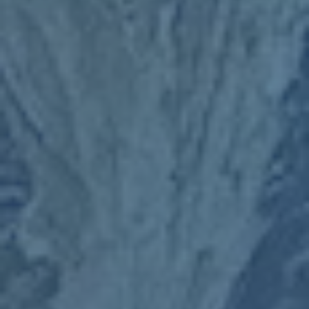
假设2026世界杯小组赛中，A队是传统强队，B队是防守型中游球
队，盘口初期开出A队让一球，中等水位。通过数据你发现：A队近
期状态不错但赛程密集，头号前锋在上轮出现轻伤隐患；B队虽然进
攻乏力，但防守稳健，小组前两轮总共只丢1球，而且本场平局就有
较大希望出线。此时你可以构建一个思路链：A队名气大→市场投注
偏向A队→让球压力在A队一方；B队动机强、防守韧性足→比赛节
奏可能偏慢、进球数偏少。在这套逻辑下，选择“总进球小于2.5”或
“A队让一球下盘”，可能比单纯押A队大胜更具价值。赛后无论结果
如何，都可以根据真实进程来检验当初的判断是否成立，而不是只
看输赢盈亏。这种带有复盘意识的实战案例，是很多粗糙教程里欠
缺的关键环节，却恰恰是提升水平的核心。
给打算参与2026世界杯下注的新手的几条底线建议
如果你因“2026世界杯下注教程热门”的讨论而产生兴趣，可以把以
下几条当作写在纸上的提醒：第一只用闲钱参与，将损失可能视为
已发生；第二把学习基础概念、了解赔率逻辑放在“中奖期待”之前；