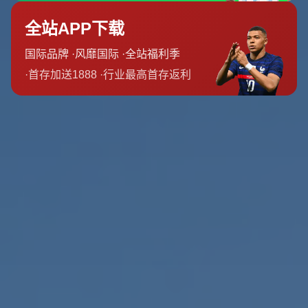
随着移动互联网和数字支付的普及，球迷获取数据、资讯和赔率信
息的门槛大幅降低，加上2026世界杯由美国、加拿大、墨西哥联合
举办，赛程更长、参赛队更多，围绕赛事的讨论和玩法自然水涨船
高。很多人发现，只要提前了解赔率基本概念、盘口结构和常见玩
法，就能在观赛前形成清晰的判断路径，而不是凭感觉冲动下注。
再加上各类“世界杯下注教程”在社交平台走红，一些新手更容易被宣
传吸引，却对背后隐藏的资金风险、信息偏差、心理误区缺乏认
识，这也让“理性下注攻略”成为越来越热门的刚需内容。
理解赔率和盘口2026世界杯下注的基础语言
要读懂任何一场世界杯盘口，首先要弄清楚什么是赔率、让球盘和
大小球这些基础概念。赔率反映的是某个结果发生的概率与回报率
之间的关系，例如：某队获胜赔率为2.00，意味着如果你下注100
元、结果命中，理论上可获得200元返还（含本金）。真实难点在
于：赔率并不是“胜率翻译”，而是“市场预期+博彩公司利润”的综合
结果。让球盘则是为了平衡双方实力差距，比如强队让一球，意味