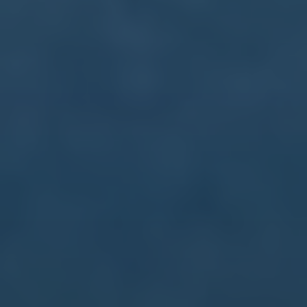
播。虎扑体育官网为用户提供便捷的访问入口，...
栏目导航
网站首页
关于我们
服务优势
团队介绍
新闻资讯
联系我们