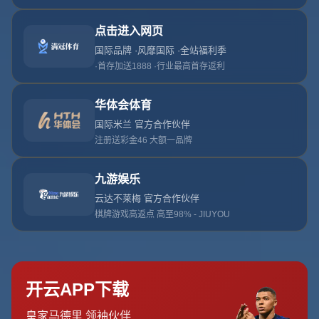
新闻资讯
2026世界杯下注教程热门
2026-06-29T01:30:19+08:00
2026世界杯下注教程热门解锁观赛新姿势