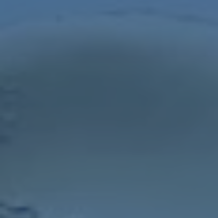
理性资金管理2026世界杯下注中最被低估的技巧
在各类“2026世界杯下注教程热门”内容中，很多人热衷讨论如何“抓
冷”、“搏高赔”，却忽略了真正决定长期结果的是资金管理。一个常
见的原则是：单场投入金额不宜超过总资金的5%—10%，对新手而
言偏向更保守的区间更为稳妥。建立一个简单的投注记录表，记录
每场比赛的投注类型、金额、赔率、赛前判断理由和赛后复盘，这
种看似“麻烦”的步骤，往往能帮你发现自己是否存在追涨杀跌、加注
扳本等严重的心理陷阱。任何教程如果只教你怎么赢、但从不强调
“止损”与“上限”，都值得保持怀疑。世界杯赛程密集，情绪易被连续
的输赢放大，如果没有一开始就设定好总预算和单场上限，很容易
从“娱乐消遣”滑向“超出承受能力的赌博风险”。
信息与数据分析如何把握2026世界杯热门与冷门的真实差距
不少人在搜索“2026世界杯下注教程热门”时，希望找到所谓“稳胆名