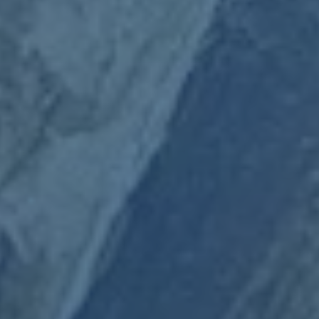
境做特别适配 让你在通勤 聚会 或夜间看球时 都能流畅获取实时比分
和赛况推送 而这一切的前提 都始于当初是否选择了一个值得信任的
“安卓正式入口下载地址” 换句话说 只要在最初一步保持足够谨慎 后
续整个世界杯周期 你就能用更安心 更自由的心态 去享受每一次进球
的激情和赛场之外的信息延伸
【官方指定平台】官方顶级竞技大厅，获取最新盘口赔率与极速在
线体验，大额无忧提款，请认准正版授权。
分享至：
维尼修斯-希望能永远与皇马签约 我会
变得更好
在现代足坛高速流转的商业逻辑之下，“忠诚”时常被转
阿利森1次扑救&1次失误致丢球 4.6分
化为数字、合同和转会费，而当维尼修斯坦言“希望能永
全场最低
热门新闻
远与皇马签约 我会变得更好”时，人们重新看到了一种
更为朴素但同样珍贵的情感——球员对俱乐部的
阿利森低分之夜折射出的守门员残酷生态 一场原本可以
被视作普通联赛任务的比赛，因为阿利森只有1次扑救却