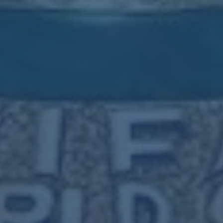
提交
公司地址