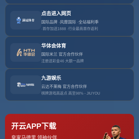
新闻资讯
世界杯买球安卓正式入口下载地
址
2026-07-05T04:00:24+08:00
世界杯买球安卓正式入口下载地址详解
每逢世界杯临近 足球相关应用总会迎来一波下载高峰 很多人都会在
搜索引擎里输入“世界杯买球安卓正式入口下载地址”希望能快速找到
一款既安全又好用的世界杯赛事服务平台 然而在结果页面中 既有正
规体育资讯和数据分析软件 也不乏打着“官方入口”“内部渠道”旗号的
可疑链接 如何在这之中做出理性选择 成为球迷在享受世界杯激情之
前必须跨过的第一道门槛
理解世界杯买球安卓正式入口下载地址的真实含义