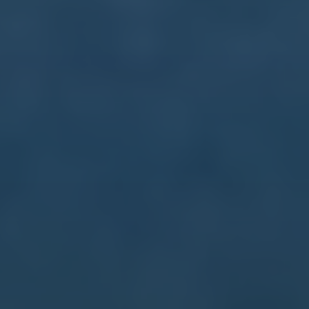
栏目导航
网站首页
关于我们
服务优势
团队介绍
新闻资讯
联系我们
友情链接