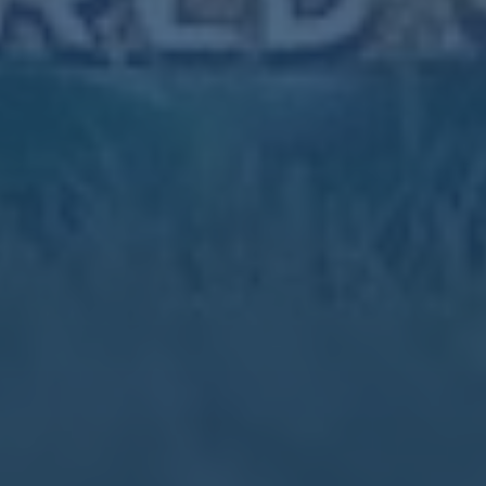
河南省洛阳市孟津县城关镇
电话
022-6903080
邮箱
admin@welcome-hupusports.com
虎扑体育为体育迷提供丰富的体育资讯、赛事数据和精彩的赛事直
播。虎扑体育官网为用户提供便捷的访问入口，...