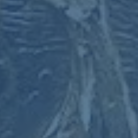
载地址”这样的完整长句 更多时候 这个词会被拆分使用 比如“安卓世
界杯数据分析下载地址在哪里”“有没有正式入口可以看世界杯比分”
等 因此 在介绍相关应用时 应避免刻意堆砌关键词 而是通过自然描述
将其融入到用户的搜索意图中 例如 你可以这样理解 用户在搜索这个
词时 核心需求其实是 想找到一个
能在安卓上稳定运行 具备世界杯完
整赛事实时信息 且由正规渠道提供下载地址的应用
只要内容能够围
绕这点展开 即便不反复提及完整关键词 也能在语义上满足搜索意图
正规渠道在世界杯周期中的现实意义
从历届世界杯的经验来看 每逢大赛来临 与之相关的恶意软件和诈骗
行为都会显著增加 有的利用所谓“世界杯买球攻略”引导用户加入高
风险群组 有的则通过伪装成“安卓正式入口下载地址”的链接 分发携
带木马的安装包 这些现象背后 是不法分子对用户信息焦虑和从众心
理的利用 他们熟悉球迷在世界杯期间对即时信息和互动参与的迫切
需求 于是用“最快通道”“内部资料”“官方合作”等字样制造稀缺感 从而
减少用户对风险的警惕
相较之下 通过正式入口下载的正规应用 虽然在宣传上往往更加克制