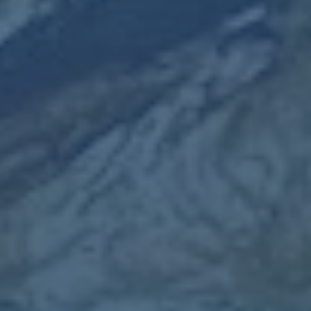
世界杯盘口实时热门动态追踪深度解析 当世界杯哨声吹
博彩平台的安全加固，再到城市公共空间的
响时 不只是球迷的情绪被点燃 各大平台的盘口走势也在
查看更多
暗流涌动 赔率数字背后隐藏着资金流向 舆论风口 伤停
情报与阵容变化 世界杯盘口实时热门动态追
查看更多
上一篇
西超杯-莱万加维均传射佩德里建功!巴萨3-1皇
马夺冠
下一篇
阿扎尔加盟皇马至今出场75次 打进7球夺得8个
冠军