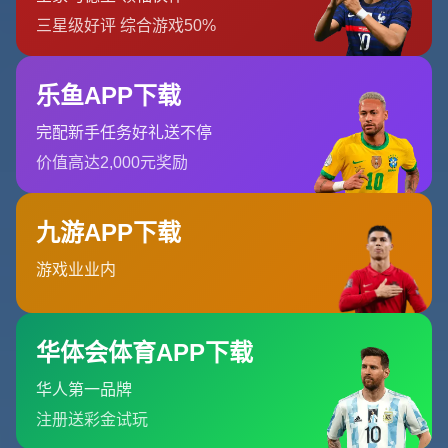
理解世界杯强队排名免费这一概念
所谓“世界杯强队排名免费”，本质上是指公众可以在不付费的前提
下，查询到各类与世界杯相关的球队实力评价与名次排序。这种排
名既包括由官方或权威机构发布的综合排名，也包括由媒体、数据
公司或球迷社区根据公开数据做出的实力榜、夺冠概率榜等。它的
核心特征有三个 一是
免费可得
，也就是通过网页、APP、资讯平台
就能直接查看 二是
围绕世界杯语境
，以世界杯正赛、预选赛表现为
评估背景 三是
侧重强队辨识
，帮助用户迅速了解哪些球队处于第一
梯队或新晋豪强行列。与转会市场的付费数据库不同，这类信息更
强调广泛传播与话题性，是普通球迷进入专业分析世界的第一扇
门。
主流免费排名来源与其可信度
目前，常见的世界杯强队排名免费来源大致可以分为几类 一是依托
积分规则的官方或类官方榜单，例如以国家队积分为基础的全球排
名，它对各队在世界杯预选赛、洲际赛事中的成绩都有明确加权，
这类榜单的优势是规则透明、覆盖面广，适合宏观判断哪支球队属