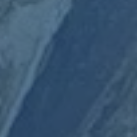
在免费与专业之间找到平衡
随着数据技术和信息传播的快速发展，关于世界杯强队排名免费资
源只会越来越多。从手机应用到社交媒体，从新闻客户端到专业数
据网站，几乎所有平台都会在世界杯周期推出各式各样的强队榜
单。对普通球迷而言，没有必要一味追求昂贵的专业数据订阅，只
要善用公开的免费排名，并保持基本的判断力，就足以形成较为清
晰的实力认知。如果你对战术、数据分析有更深兴趣，也可以在免
费信息的基础上，逐步接触更深入的专业内容。关键在于理解一点
免费排名不是终点，而是起点，它为我们提供的是一扇通往足球世
界的窗口，真正的深度认识仍需要在观看比赛、比较数据与独立思
考中不断积累。拥有这样的心态，就能在琳琅满目的世界杯强队排
名免费信息中，既享受轻松获取的便利，又避免被表面数字牵着
走。
分享至：