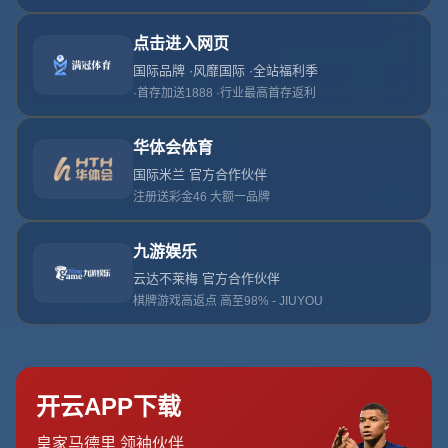
新闻资讯
世界杯强队排名免费
2026-05-17T04:00:17+08:00
世界杯强队排名免费背后的真相与趋势解析
当球迷在搜索“
世界杯强队排名免费
”时，真正想要的并不仅仅是一串
干巴巴的名次列表，而是希望从这些公开、免费的排名信息中，看
懂世界足坛的实力格局、历史沉浮与未来趋势。特别是在大赛临近
或预选赛激战正酣的时候，如何用零成本获取相对专业的强队排
名，并据此判断哪支球队更值得期待，已经成为很多球迷的共同需
求。本文将围绕这一话题，从排名数据的来源、评判维度、典型强
队案例以及理性解读等方面，系统梳理“世界杯强队排名免费”的价值
和局限。