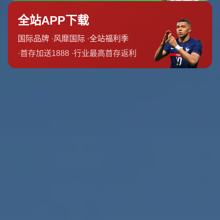
于强队范畴。二是大型体育媒体或数据网站发布的实力榜、战力指
数榜，这类榜单通常会结合近期状态、伤病情况、技战术风格等多
维度信息，较单一积分更贴近真实竞技水平，但也不可避免带有一
定主观判断。三是球迷社群自制的“民间排名”，例如论坛、社交平台
中根据集体投票或讨论汇总的强队榜单，其娱乐性和话题性更强，
却不适合作为严肃分析的唯一依据。综合来看，免费排名并非都同
样可靠，但通过对比多个渠道，球迷完全可以在零成本前提下获得
相对稳定的强队画像。
评价世界杯强队的核心维度
无论哪一种世界杯强队排名免费列表，其背后真正发挥作用的是一
套评价维度。通常来说，至少包含以下几个关键点 首先是
历史战
绩
，包括球队在历届世界杯以及洲际大赛中的晋级轮次、夺冠次
数、面对其他强队时的胜率等。拥有多次闯入四强记录的球队，即
便短期状态起伏，也往往会被归入传统豪门行列。其次是
当前周期
表现
，比如最近一届世界杯及其预选赛中的胜负场次、攻防数据、
客场成绩，这部分更能反映球队在现行体系和教练团队下的真实战