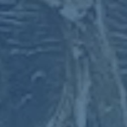
在众多世界杯强队排名免费信息中，最值得精细解读的往往不是那
些早已耳熟能详的传统豪门，而是被悄然推上前列的新晋强队。以
近几届赛事为例，一些过去被视作“黑马”的球队，凭借连续几届大赛
稳定打入淘汰赛甚至四强，逐步从“偶然爆冷”转变为“结构性崛起”。
在数据维度上，新晋强队常常会展现出几个鲜明信号 一是
预选赛阶
段的稳定高胜率
，不仅击败实力较弱对手，而且在面对同区强队时
不落下风 二是
球员输出质量提升
，越来越多球员效力于五大联赛主
力位置，并在俱乐部有关键表现 三是
战术体系清晰
，球队在多场比
赛中展现出风格统一、配合默契的特点，例如快速反击、整体压迫
或控球渗透等。免费排名往往会通过算法将这些趋势逐步反映在名
次上，某支原本处于中游的球队，可能在一两年内连续跃升多个名
次。对于细心的球迷而言，追踪这些“安静上升”的队伍，比单纯盯着
夺冠热门更有参考价值。