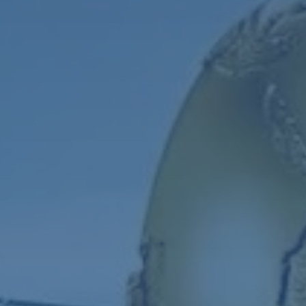
当球迷开始在日历
进入“胜负预测”的
并不只是想找到一
在