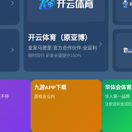
新闻资讯
2026世界杯胜负预测入
2026-06-18T04:00:19+08:00