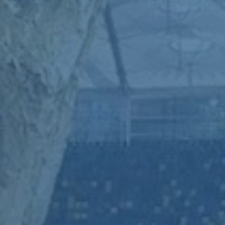
实际上 如果从更广的
通常会聚合以下几类内
因此 在谈论2026世
个信息源筛选和决策辅
口”应呈现的核心内容