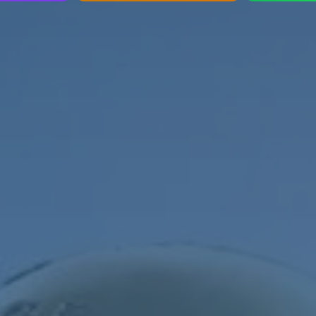
2026世界杯胜负预测入口全解析