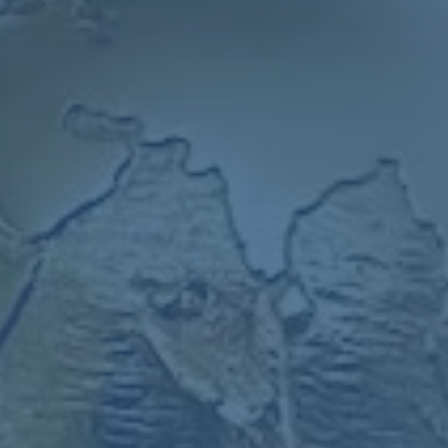
上圈出2026世界杯的日期时，另一个问题也悄然出现——到底该
世界 才既有趣又相对可靠 许多人在搜索框里输入“2026世界杯胜
个简单的比分猜测页面，而是希望找到一个信息聚合 中立分析 
这里既能提前感受赛事节奏 又不至于被铺天盖地的碎片化信息
胜负预测入口真正指的是什么