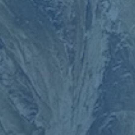
入口”简单理解为一个可以提交比分预测的网页链接或平台按钮 
一个通往“世界杯数据与趋势世界”的集成枢纽 在这个入口背后 
型预测结果 媒体与专家观点 球迷大数据偏向 实时赛前信息 等等 
 更重要的是理解它承载的功能 ——它不是孤立的页面 而是一
助工具的起点
2026世界杯赛制变化如何影响预测入口构建
军和赛制变化 会直接影响预测逻辑 进而影响任何一个“胜负预测入